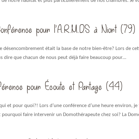
 de notre habitat et plus particulièrement de nos chambres. Je v
férence pour l’A.R.M.D.S à Niort (79)
si le désencombrement était la base de notre bien-être? Lors de cet
s dire que chacun de nous peut déjà faire beaucoup pour…
férence pour Écoute et Partage (44)
qui et pour quoi?! Lors d’une conférence d’une heure environ, je
 et pourquoi faire intervenir un Domothérapeute chez soi? La Dom